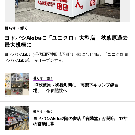
暮らす・働く
ヨドバシAkibaに「ユニクロ」大型店 秋葉原過去
最大規模に
ヨドバシAkiba（千代田区神田花岡町1）7階に4月14日、「ユニクロ ヨ
ドバシAkiba店」がオープンする。
暮らす・働く
JR秋葉原～御徒町間に「高架下キャンプ練習
場」 今春開設へ
暮らす・働く
ヨドバシAkiba7階の書店「有隣堂」が閉店 17年
の営業に幕