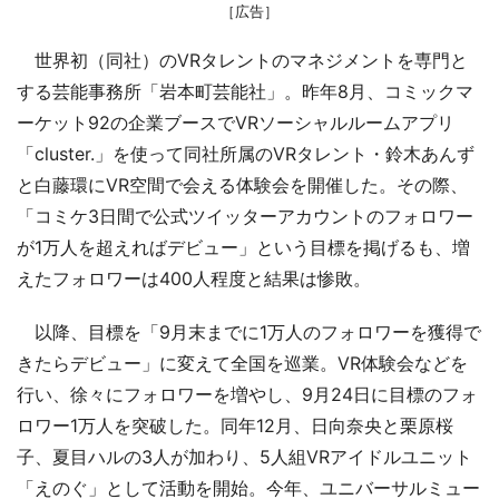
［広告］
世界初（同社）のVRタレントのマネジメントを専門と
する芸能事務所「岩本町芸能社」。昨年8月、コミックマ
ーケット92の企業ブースでVRソーシャルルームアプリ
「cluster.」を使って同社所属のVRタレント・鈴木あんず
と白藤環にVR空間で会える体験会を開催した。その際、
「コミケ3日間で公式ツイッターアカウントのフォロワー
が1万人を超えればデビュー」という目標を掲げるも、増
えたフォロワーは400人程度と結果は惨敗。
以降、目標を「9月末までに1万人のフォロワーを獲得で
きたらデビュー」に変えて全国を巡業。VR体験会などを
行い、徐々にフォロワーを増やし、9月24日に目標のフォ
ロワー1万人を突破した。同年12月、日向奈央と栗原桜
子、夏目ハルの3人が加わり、5人組VRアイドルユニット
「えのぐ」として活動を開始。今年、ユニバーサルミュー