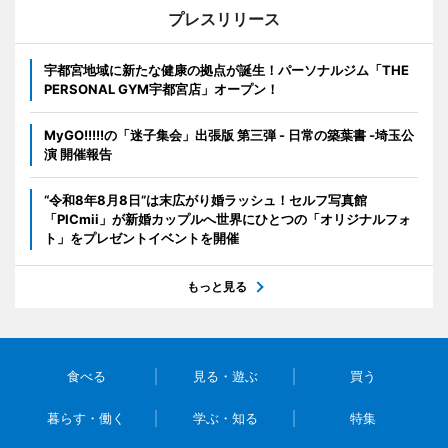
プレスリリース
宇都宮地域に新たな健康の拠点が誕生！パーソナルジム「THE
PERSONAL GYM宇都宮店」オープン！
MyGO!!!!!の「迷子集会」出張版 第三弾 - 日常の築葉書 -埼玉公
演 開催報告
“令和8年8月8日”は末広がり婚ラッシュ！セルフ写真館
「PICmii」が新婚カップルへ世界にひとつの「オリジナルフォ
ト」をプレゼントイベントを開催
もっと見る
食べる
見る・遊ぶ
買う
暮らす・働く
学ぶ・知る
特集