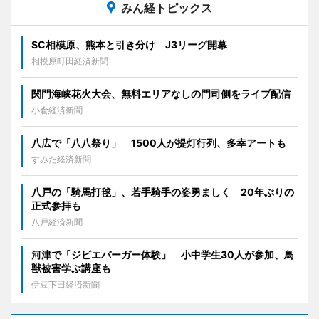
みん経トピックス
SC相模原、熊本と引き分け J3リーグ開幕
相模原町田経済新聞
関門海峡花火大会、無料エリアなしの門司側をライブ配信
小倉経済新聞
八広で「八八祭り」 1500人が提灯行列、多幸アートも
すみだ経済新聞
八戸の「騎馬打毬」、若手騎手の姿勇ましく 20年ぶりの
正式参拝も
八戸経済新聞
河津で「ジビエバーガー体験」 小中学生30人が参加、鳥
獣被害学ぶ講座も
伊豆下田経済新聞