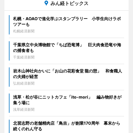
みん経トピックス
札幌・AOAOで進化学ぶスタンプラリー 小学生向けラボ
ツアーも
札幌経済新聞
千葉県立中央博物館で「ちば恐竜博」 巨大肉食恐竜や海
の捕食者も
千葉経済新聞
岩木山神社向かいに「お山の花彩食堂 龍の憩」 和食職人
の夫婦が経営
弘前経済新聞
浅草・松が谷にニットカフェ「ito-mori」 編み物好きが
集う場に
浅草経済新聞
北習志野の老舗精肉店「鳥吉」が創業170周年 幕末から
続くのれん守る