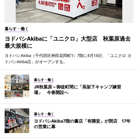
暮らす・働く
ヨドバシAkibaに「ユニクロ」大型店 秋葉原過去
最大規模に
ヨドバシAkiba（千代田区神田花岡町1）7階に4月14日、「ユニクロ ヨ
ドバシAkiba店」がオープンする。
暮らす・働く
JR秋葉原～御徒町間に「高架下キャンプ練習
場」 今春開設へ
暮らす・働く
ヨドバシAkiba7階の書店「有隣堂」が閉店 17年
の営業に幕