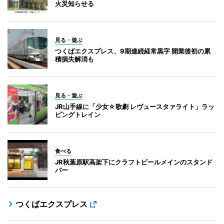
火災知らせる
見る・遊ぶ
つくばエクスプレス、9期連続経常黒字 開業後初の累
積損失解消も
見る・遊ぶ
JR山手線に「少女☆歌劇 レヴュースタァライト」ラッ
ピングトレイン
食べる
JR秋葉原駅高架下にクラフトビールメインのスタンド
バー
つくばエクスプレス