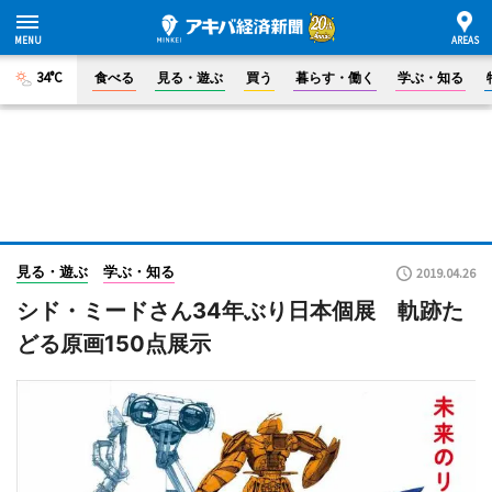
34°C
食べる
見る・遊ぶ
買う
暮らす・働く
学ぶ・知る
見る・遊ぶ
学ぶ・知る
2019.04.26
シド・ミードさん34年ぶり日本個展 軌跡た
どる原画150点展示