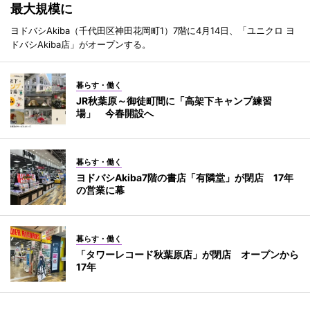
最大規模に
ヨドバシAkiba（千代田区神田花岡町1）7階に4月14日、「ユニクロ ヨ
ドバシAkiba店」がオープンする。
暮らす・働く
JR秋葉原～御徒町間に「高架下キャンプ練習
場」 今春開設へ
暮らす・働く
ヨドバシAkiba7階の書店「有隣堂」が閉店 17年
の営業に幕
暮らす・働く
「タワーレコード秋葉原店」が閉店 オープンから
17年