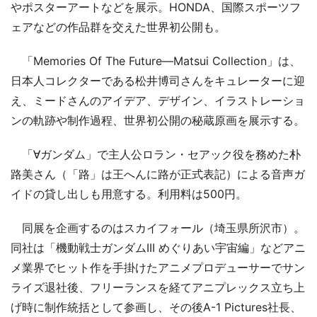
やポスターアートなどを展示。HONDA、国際スポーツフ
ェアなどの作品群を交えた世界初公開も。
「Memories Of The Future―Matsui Collection」は、
日本人コレクターである松井博司さんをキュレーターに迎
え、ミードさんのアイデア、デザイン、イラストレーショ
ンの軌跡や制作過程、世界初公開の秘蔵原画を展示する。
「∀ガンダム」で主人公ロラン・セアック役を務めた朴
路美さん（「路」は王へんに路が正式表記）による音声ガ
イドの貸し出しも用意する。利用料は500円。
同展を企画するのはスカイフォール（埼玉県所沢市）。
同社は「機動戦士ガンダムIII めぐりあい宇宙編」などアニ
メ業界でヒット作を手掛けたアニメプロデューサーでサン
ライズ退社後、フリーランスを経てアニプレックス立ち上
げ時に制作統括として参画し、その後A-1 Pictures社長、