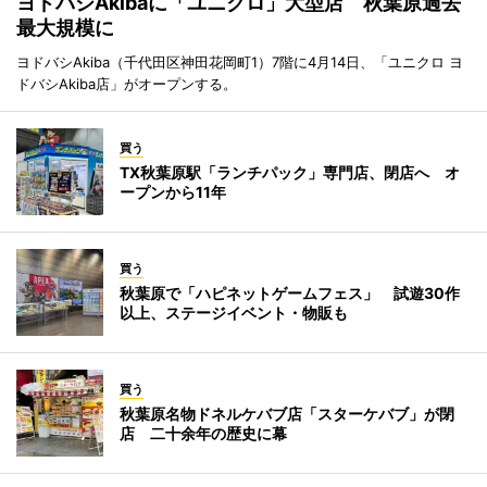
ヨドバシAkibaに「ユニクロ」大型店 秋葉原過去
最大規模に
ヨドバシAkiba（千代田区神田花岡町1）7階に4月14日、「ユニクロ ヨ
ドバシAkiba店」がオープンする。
買う
TX秋葉原駅「ランチパック」専門店、閉店へ オ
ープンから11年
買う
秋葉原で「ハピネットゲームフェス」 試遊30作
以上、ステージイベント・物販も
買う
秋葉原名物ドネルケバブ店「スターケバブ」が閉
店 二十余年の歴史に幕