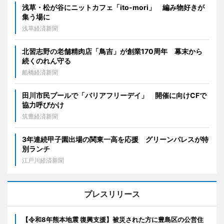
浅草・松が谷にニットカフェ「ito-mori」 編み物好きが
集う場に
浅草経済新聞
北習志野の老舗精肉店「鳥吉」が創業170周年 幕末から
続くのれん守る
船橋経済新聞
田川市民プールで「バリアフリーデイ」 開催に向けCFで
協力呼びかけ
筑豊経済新聞
3年連続甲子園出場の関東一高を応援 グリーンパレスが特
別ランチ
江戸川経済新聞
プレスリリース
【令和8年熊本地震 復興支援】被災された方に豊島区の公営住