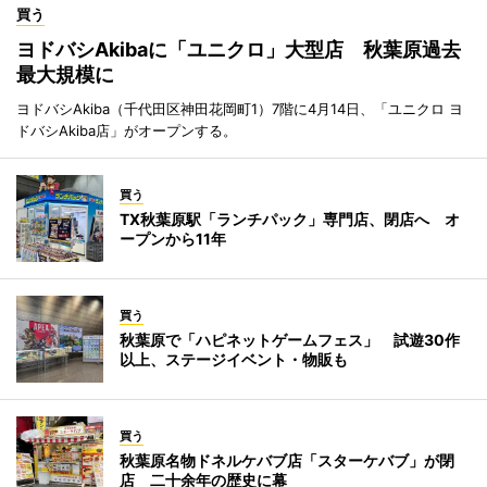
買う
ヨドバシAkibaに「ユニクロ」大型店 秋葉原過去
最大規模に
ヨドバシAkiba（千代田区神田花岡町1）7階に4月14日、「ユニクロ ヨ
ドバシAkiba店」がオープンする。
買う
TX秋葉原駅「ランチパック」専門店、閉店へ オ
ープンから11年
買う
秋葉原で「ハピネットゲームフェス」 試遊30作
以上、ステージイベント・物販も
買う
秋葉原名物ドネルケバブ店「スターケバブ」が閉
店 二十余年の歴史に幕