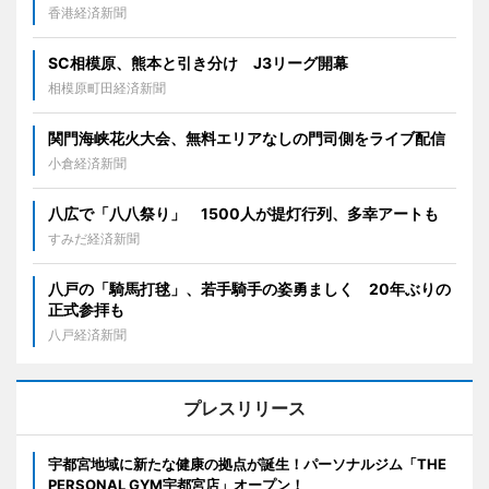
香港経済新聞
SC相模原、熊本と引き分け J3リーグ開幕
相模原町田経済新聞
関門海峡花火大会、無料エリアなしの門司側をライブ配信
小倉経済新聞
八広で「八八祭り」 1500人が提灯行列、多幸アートも
すみだ経済新聞
八戸の「騎馬打毬」、若手騎手の姿勇ましく 20年ぶりの
正式参拝も
八戸経済新聞
プレスリリース
宇都宮地域に新たな健康の拠点が誕生！パーソナルジム「THE
PERSONAL GYM宇都宮店」オープン！