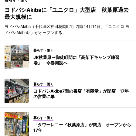
ヨドバシAkibaに「ユニクロ」大型店 秋葉原過去
最大規模に
ヨドバシAkiba（千代田区神田花岡町1）7階に4月14日、「ユニクロ ヨ
ドバシAkiba店」がオープンする。
暮らす・働く
JR秋葉原～御徒町間に「高架下キャンプ練習
場」 今春開設へ
暮らす・働く
ヨドバシAkiba7階の書店「有隣堂」が閉店 17年
の営業に幕
暮らす・働く
「タワーレコード秋葉原店」が閉店 オープンから
17年