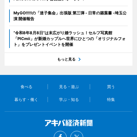
MyGO!!!!!の「迷子集会」出張版 第三弾 - 日常の築葉書 -埼玉公
演 開催報告
“令和8年8月8日”は末広がり婚ラッシュ！セルフ写真館
「PICmii」が新婚カップルへ世界にひとつの「オリジナルフォ
ト」をプレゼントイベントを開催
もっと見る
食べる
見る・遊ぶ
買う
暮らす・働く
学ぶ・知る
特集