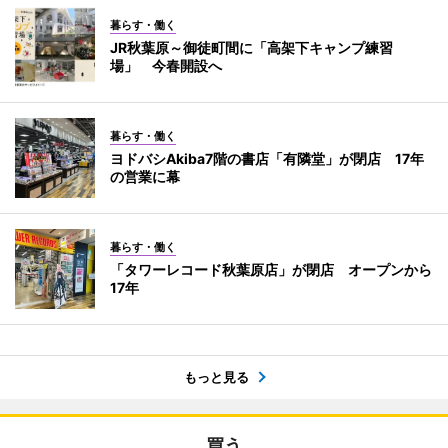
暮らす・働く
JR秋葉原～御徒町間に「高架下キャンプ練習
場」 今春開設へ
暮らす・働く
ヨドバシAkiba7階の書店「有隣堂」が閉店 17年
の営業に幕
暮らす・働く
「タワーレコード秋葉原店」が閉店 オープンから
17年
もっと見る
買う