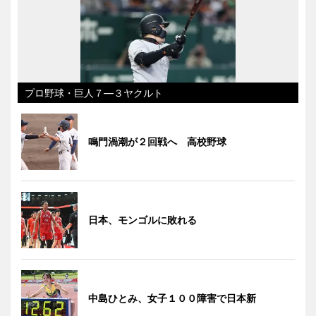
プロ野球・巨人７―３ヤクルト
鳴門渦潮が２回戦へ 高校野球
日本、モンゴルに敗れる
中島ひとみ、女子１００障害で日本新