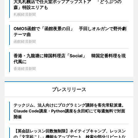
大丸札幌店で任天堂ポップアップストア 「どうぶつの
森」特設エリアも
札幌経済新聞
OMO5函館で「函館夜景の日」 手回しオルガンで野外劇
テーマ曲
函館経済新聞
香港・九龍塘に韓国料理店「Social」 韓国定番料理を現
代風に
香港経済新聞
プレスリリース
テックジム、法人向けにプログラミング講師を客先常駐派遣。
Claude Code講座・Python講座を永田町にて毎週無料で対面
開催
【英会話レッスン回数無制限】ネイティブキャンプ、レッスン
の「文字起こし」機能をアップデート 検索や部分リピートな