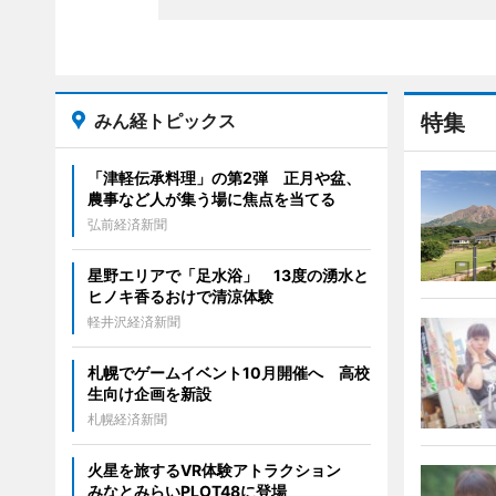
みん経トピックス
特集
「津軽伝承料理」の第2弾 正月や盆、
農事など人が集う場に焦点を当てる
弘前経済新聞
星野エリアで「足水浴」 13度の湧水と
ヒノキ香るおけで清涼体験
軽井沢経済新聞
札幌でゲームイベント10月開催へ 高校
生向け企画を新設
札幌経済新聞
火星を旅するVR体験アトラクション
みなとみらいPLOT48に登場