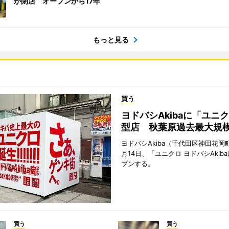
が閉店 オープンから17年
もっと見る
買う
ヨドバシAkibaに「ユニ
型店 秋葉原過去最大規
ヨドバシAkiba（千代田区神田花岡町
月14日、「ユニクロ ヨドバシAkib
プンする。
買う
買う