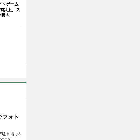
ットゲーム
作以上、ス
物販も
でフォト
下駐車場で3