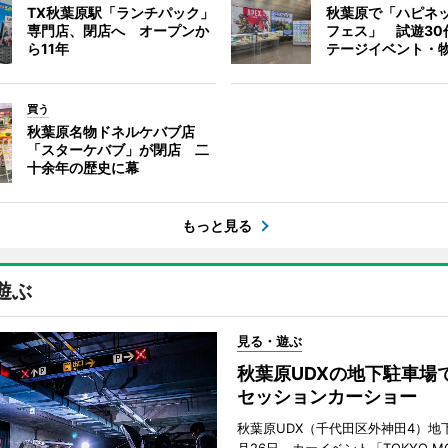
TX秋葉原駅「ランチパック」
秋葉原で「ハピネ
専門店、閉店へ オープンか
フェス」 試遊30
ら11年
テージイベント・
買う
秋葉原名物ドネルケバブ店
「スターケバブ」が閉店 二
十余年の歴史に幕
もっと見る
遊ぶ
見る・遊ぶ
秋葉原UDXの地下駐車場
セッションカーショー
秋葉原UDX（千代田区外神田4）地