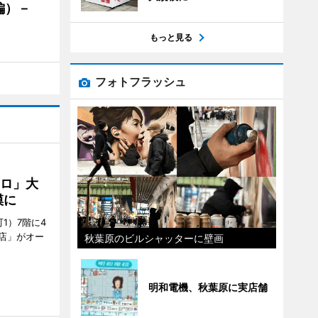
編）－
」
もっと見る
フォトフラッシュ
クロ」大
模に
1）7階に4
a店」がオー
秋葉原のビルシャッターに壁画
明和電機、秋葉原に実店舗