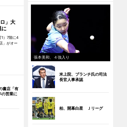
クロ」大
模に
1）7階に4
a店」がオー
張本美和、４強入り
米上院、ブランチ氏の司法
長官人事承認
階の書店「有
年の営業に
柏、開幕白星 Ｊリーグ