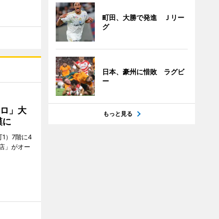
町田、大勝で発進 Ｊリー
グ
日本、豪州に惜敗 ラグビ
ー
クロ」大
もっと見る
模に
1）7階に4
a店」がオー