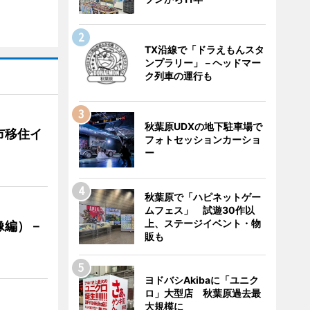
TX沿線で「ドラえもんスタ
ンプラリー」－ヘッドマー
ク列車の運行も
秋葉原UDXの地下駐車場で
市移住イ
フォトセッションカーショ
ー
秋葉原で「ハピネットゲー
ムフェス」 試遊30作以
上、ステージイベント・物
像編）－
販も
ヨドバシAkibaに「ユニク
ロ」大型店 秋葉原過去最
大規模に