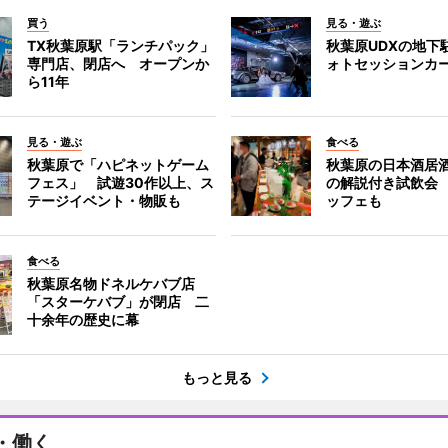
買う
見る・遊ぶ
TX秋葉原駅「ランチパック」
秋葉原UDXの地下
専門店、閉店へ オープンか
ォトセッションカ
ら11年
見る・遊ぶ
食べる
秋葉原で「ハピネットゲーム
秋葉原の日本酒居
フェス」 試遊30作以上、ス
の解説付き試飲会
テージイベント・物販も
ッフェも
食べる
秋葉原名物ドネルケバブ店
「スターケバブ」が閉店 二
十余年の歴史に幕
もっと見る
・働く