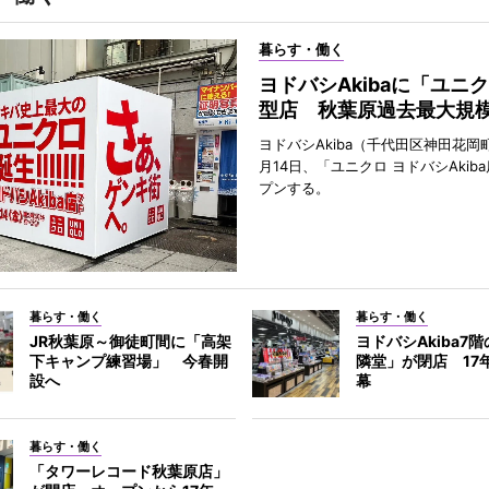
暮らす・働く
ヨドバシAkibaに「ユニ
型店 秋葉原過去最大規
ヨドバシAkiba（千代田区神田花岡町
月14日、「ユニクロ ヨドバシAkib
プンする。
暮らす・働く
暮らす・働く
JR秋葉原～御徒町間に「高架
ヨドバシAkiba7
下キャンプ練習場」 今春開
隣堂」が閉店 17
設へ
幕
暮らす・働く
「タワーレコード秋葉原店」