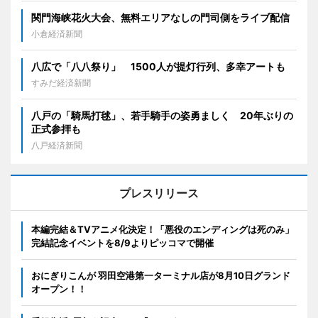
関門海峡花火大会、無料エリアなしの門司側をライブ配信
小倉経済新聞
八広で「八八祭り」 1500人が提灯行列、多幸アートも
すみだ経済新聞
八戸の「騎馬打毬」、若手騎手の姿勇ましく 20年ぶりの
正式参拝も
八戸経済新聞
プレスリリース
本編完結＆TVアニメ化決定！「悪役のエンディングは死のみ」
完結記念イベントを8/9よりピッコマで開催
おにぎりこんが 羽田空港第一ターミナル店が8月10日グランド
オープン！！