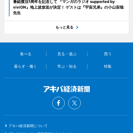
番組復活1周年を記念して 『マンガのラジオ supported by
viviON』地上波放送が決定！ ゲストは『宇宙兄弟』の小山宙哉
先生
もっと見る
食べる
見る・遊ぶ
買う
暮らす・働く
学ぶ・知る
特集
アキバ経済新聞について