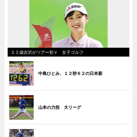
２２歳吉沢がツアー初Ｖ 女子ゴルフ
中島ひとみ、１２秒６２の日本新
山本の力投 大リーグ