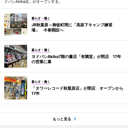
ドバシAkiba店」がオープンする。
暮らす・働く
JR秋葉原～御徒町間に「高架下キャンプ練習
場」 今春開設へ
暮らす・働く
ヨドバシAkiba7階の書店「有隣堂」が閉店 17年
の営業に幕
暮らす・働く
「タワーレコード秋葉原店」が閉店 オープンから
17年
もっと見る