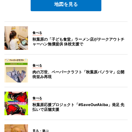
地図を見る
食べる
秋葉原の「子ども食堂」ラーメン店がテークアウトチ
ャーハン無償提供 休校支援で
食べる
肉の万世、ペーパークラフト「秋葉原パノラマ」公開
街並み再現
食べる
秋葉原応援プロジェクト「#SaveOurAkiba」発足 先
払いで店舗支援
見る・遊ぶ