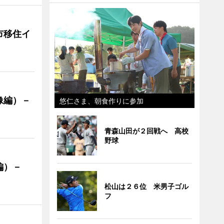
市移住イ
像編）－
悠仁さま、朝食作りに参加
青森山田が２回戦へ 高校
野球
編）－
」
松山は２６位 米男子ゴル
フ