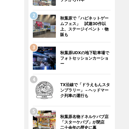
秋葉原で「ハピネットゲー
ムフェス」 試遊30作以
上、ステージイベント・物
販も
秋葉原UDXの地下駐車場で
フォトセッションカーショ
ー
TX沿線で「ドラえもんスタ
ンプラリー」－ヘッドマー
ク列車の運行も
秋葉原名物ドネルケバブ店
「スターケバブ」が閉店
二十余年の歴史に幕