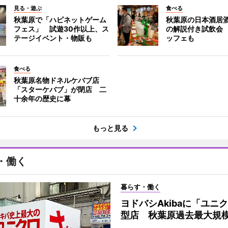
見る・遊ぶ
食べる
秋葉原で「ハピネットゲーム
秋葉原の日本酒居
フェス」 試遊30作以上、ス
の解説付き試飲会
テージイベント・物販も
ッフェも
食べる
秋葉原名物ドネルケバブ店
「スターケバブ」が閉店 二
十余年の歴史に幕
もっと見る
・働く
暮らす・働く
ヨドバシAkibaに「ユニ
型店 秋葉原過去最大規