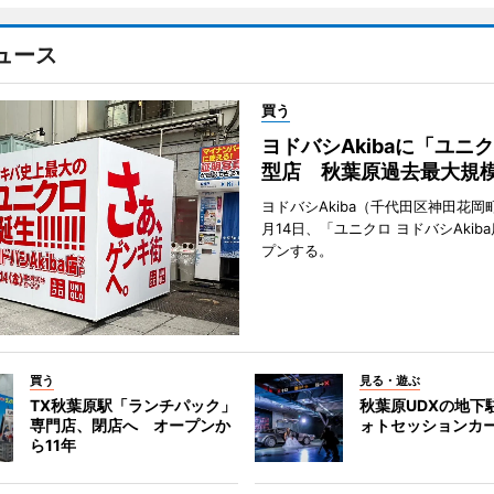
ュース
買う
ヨドバシAkibaに「ユニ
型店 秋葉原過去最大規
ヨドバシAkiba（千代田区神田花岡町
月14日、「ユニクロ ヨドバシAkib
プンする。
買う
見る・遊ぶ
TX秋葉原駅「ランチパック」
秋葉原UDXの地下
専門店、閉店へ オープンか
ォトセッションカ
ら11年