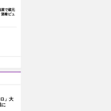
酒屋で蔵元
 酒肴ビュ
クロ」大
模に