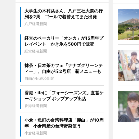
大学生の木村栞さん、八戸三社大祭の行
列を2周 ゴールで着替えてまた出発
八戸経済新聞
経堂のベーカリー「オンカ」が15周年プ
レイベント かき氷を500円で販売
経堂経済新聞
抹茶・日本茶カフェ「ナナズグリーンテ
ィー」、自由が丘2号店 新メニューも
自由が丘経済新聞
香港・ifcに「フォーシーズンズ」直営ケ
ーキショップ ポップアップ出店
香港経済新聞
小倉・魚町の台湾料理店「麗白」が10周
年 小倉南産の台湾野菜使う
小倉経済新聞