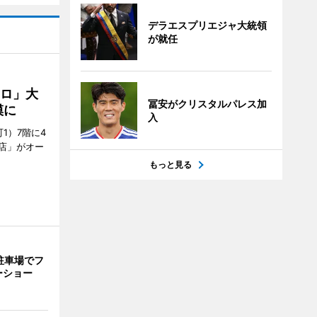
デラエスプリエジャ大統領
が就任
クロ」大
冨安がクリスタルパレス加
模に
入
1）7階に4
a店」がオー
もっと見る
駐車場でフ
ーショー